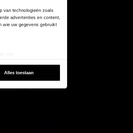
es*
p van technologieën zoals
erde advertenties en content,
en wie uw gegevens gebruikt
Stuur Inloglink
an zijn
rinting)
t
detailgedeelte
in. U kunt uw
Alles toestaan
 media te bieden en om ons
ze partners voor social
nformatie die u aan ze heeft