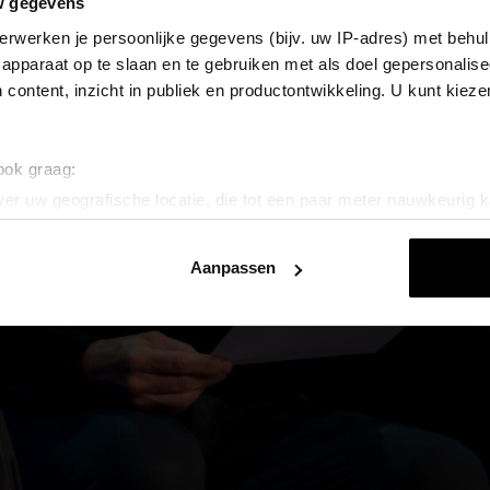
w gegevens
E-mailadr
erwerken je persoonlijke gegevens (bijv. uw IP-adres) met behul
apparaat op te slaan en te gebruiken met als doel gepersonalise
 content, inzicht in publiek en productontwikkeling. U kunt kiez
 ook graag:
er uw geografische locatie, die tot een paar meter nauwkeurig k
n door het actief te scannen op specifieke eigenschappen (fingerp
onlijke gegevens worden verwerkt en stel uw voorkeuren in he
Aanpassen
jzigen of intrekken in de Cookieverklaring.
ent en advertenties te personaliseren, om functies voor social
. Ook delen we informatie over uw gebruik van onze site met on
e. Deze partners kunnen deze gegevens combineren met andere i
erzameld op basis van uw gebruik van hun services.