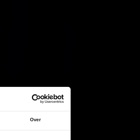
Welkom
Over
astermind Academy