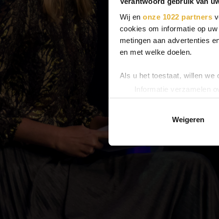
Verantwoord gebruik van u
Wij en
onze 1022 partners
v
cookies om informatie op uw 
metingen aan advertenties en
en met welke doelen.
Als u het toestaat, willen we
Informatie verzamelen ov
Uw apparaat identificere
Lees meer over hoe uw perso
Weigeren
toestemming op elk moment wi
We gebruiken cookies om cont
websiteverkeer te analyseren
media, adverteren en analys
verstrekt of die ze hebben v